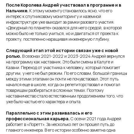
После Королева Андрей участвовал в программе и в
Нальчике.
К этому моменту становилось ясно, что его
интерес к спутниковому мониторингу и наземной
инфраструктуре уже выходит за рамки разового участия.
«Дежурный по планете» оказался для него средой, в которой
можно было не только учиться, но и двигаться от проекта к
проекту, постепенно наращивая инженерную глубину.
Следующий этап этой истории связан уже с новой
ролью.
В сезонах 2021-2022 и 2023-2024 Андрей вернулся
на программу как наставник. Это были смены в Калуге и
Казани. Переход от участника к человеку, который помогает
другим, у него не был резким. По его словам, большой границы
между этими этапами он почти не почувствовал. Этот путь
начался еще в школе, когда он репетиторствовал и помогал
товарищам разбираться в сложных темах. Поэтому
наставничество стало естественным продолжением того, что
уже было частью его характера и опыта.
Параллельно с этим развивалась и его
профессиональная карьера.
С осени 2021 года Андрей
работает в «Лоретт». За несколько лет он прошел путь до
главного инженера. В его истории особенно заметна одна