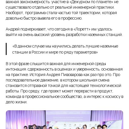
важная закономерность: участие в «Дежурном по планете» не
существовало отдельно от реальной инженерной практики.
Наоборот, программа стала частью той траектории, которая
довольно быстро вывела его в профессию.
Андрей подчеркивает, что сегодня в «Лоретт» им удалось
выйти на очень высокий уровень разработки наземных станций.
«В данном случае мы научились делать лучшие наземные
станции в России и мире по ряду параметров»
В этой фразе слышится важная для инженерной среды
интонация: сдержанность в оценках и уверенность, основанная
на практике. История Андрея Пивоварова как раз про это. Про
последовательное движение, в котором школьная смена
становится отправной точкой для настоящей технологической
работы. Про среду, где проект может перерасти в продукт,
команда в профессиональное сообщество, а интерес к космосу в
дело жизни.