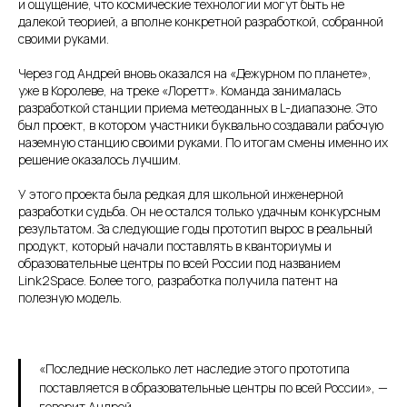
и ощущение, что космические технологии могут быть не
далекой теорией, а вполне конкретной разработкой, собранной
своими руками.
Через год Андрей вновь оказался на «Дежурном по планете»,
уже в Королеве, на треке «Лоретт». Команда занималась
разработкой станции приема метеоданных в L-диапазоне. Это
был проект, в котором участники буквально создавали рабочую
наземную станцию своими руками. По итогам смены именно их
решение оказалось лучшим.
У этого проекта была редкая для школьной инженерной
разработки судьба. Он не остался только удачным конкурсным
результатом. За следующие годы прототип вырос в реальный
продукт, который начали поставлять в кванториумы и
образовательные центры по всей России под названием
Link2Space. Более того, разработка получила патент на
полезную модель.
«Последние несколько лет наследие этого прототипа
поставляется в образовательные центры по всей России», —
говорит Андрей.