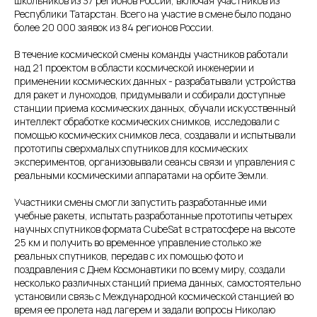
школьников из 37 регионов России, включая участников из
Республики Татарстан. Всего на участие в смене было подано
более 20 000 заявок из 84 регионов России.
В течение космической смены команды участников работали
над 21 проектом в области космической инженерии и
применении космических данных - разрабатывали устройства
для ракет и луноходов, придумывали и собирали доступные
станции приема космических данных, обучали искусственный
интеллект обработке космических снимков, исследовали с
помощью космических снимков леса, создавали и испытывали
прототипы сверхмалых спутников для космических
экспериментов, организовывали сеансы связи и управления с
реальными космическими аппаратами на орбите Земли.
Участники смены смогли запустить разработанные ими
учебные ракеты, испытать разработанные прототипы четырех
научных спутников формата CubeSat в стратосфере на высоте
25 км и получить во временное управление столько же
реальных спутников, передав с их помощью фото и
поздравления с Днем Космонавтики по всему миру, создали
несколько различных станций приема данных, самостоятельно
установили связь с Международной космической станцией во
время ее пролета над лагерем и задали вопросы Николаю