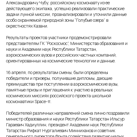
Александровичу Чубу, российскому космонавту из ее
действующего экипажа, успешно реализовали практические
задачи лунной миссии, проанализировали и уточнили данные
особо охраняемой природной зоны “Голубые озера” в
окрестностях Казани.
Результаты проектов участники продемонстрировали
представителям ГК “Роскосмос”, Министерства образования и
науки и Академии наук Республики Татарстан,
аэрокосмических вузов и российских частных компаний,
ориентированных на космические технологии и данные.
16 апреля, по результатам смены, были определены
победители и призеры, получившие дипломы, дающие
преимущества при поступлении в аэрокосмические вузы,
памятные призы и приглашения к участию в реальных
космических миссиях российского проекта школьной
космонавтики Space-π.
Победителей различных направлений смена лично поздравили
министр образования и науки Республики Татарстан Ильсур
Гараевич Хадиуллин, президент Академии наук Республики
Татарстан Рифкат Нургалиевич Минниханов и советник
генерального директора Фонда содействия развитию малых